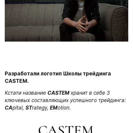
Разработали логотип Школы трейдинга 
CASTEM. 
Кстати название 
CASTEM 
хранит в себе 3 
ключевых составляющих успешного трейдинга: 
CA
pital, 
ST
rategy, 
EM
otion.