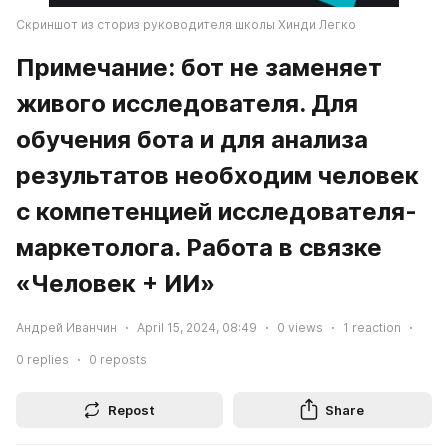
Скриншот из сториз руководителя школы Хинди Легко
Примечание: бот не заменяет 
живого исследователя. Для 
обучения бота и для анализа 
результатов необходим человек 
с компетенцией исследователя-
маркетолога. Работа в связке 
«Человек + ИИ»
Андрей Иванчин
April 15, 2024, 08:49
0
views
1
reaction
0
replies
0
reposts
Repost
Share