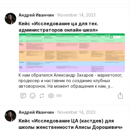
глубинных интервью.
Андрей Иванчин
November 14, 2023
Кейс «Исследование ца для тех.
администраторов онлайн-школ»
К нам обратился Александр Захаров - маркетолог,
продюсер и наставник по созданию клубных
автоворонок. На момент обращения к нам, у
Александра было 2 наставляемых, для которых нам
165
и предстояло провести исследования, но обо всем
по порядку.
Андрей Иванчин
November 14, 2023
Кейс «Исследование ЦА (кастдев) для
школы женственности Алисы Дорошевич»