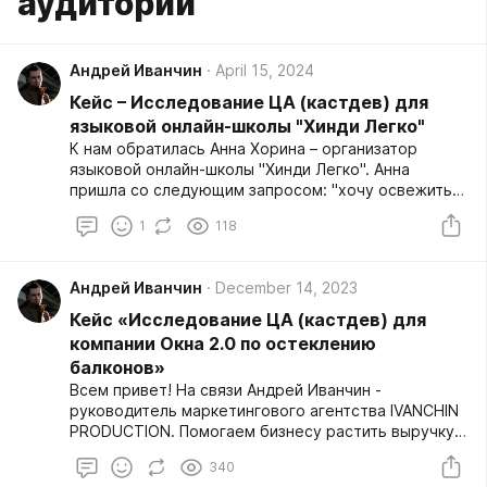
аудитории
Андрей Иванчин
April 15, 2024
Кейс – Исследование ЦА (кастдев) для
языковой онлайн-школы "Хинди Легко"
К нам обратилась Анна Хорина – организатор
языковой онлайн-школы "Хинди Легко". Анна
пришла со следующим запросом: "хочу освежить
знания своей аудитории. Хочется все данные
1
118
структурировать и знать, что конкретно нужно для
моей ЦА. Навести уже наконец в онлайн-школе
порядок, чтобы сконцентрироваться на другом
Андрей Иванчин
December 14, 2023
проекте". На основе этого мы и начали свою
работу.
Кейс «Исследование ЦА (кастдев) для
компании Окна 2.0 по остеклению
балконов»
Всем привет! На связи Андрей Иванчин -
руководитель маркетингового агентства IVANCHIN
PRODUCTION. Помогаем бизнесу растить выручку и
отстраиваться от конкурентов благодаря
340
исследованию целевой аудитории методом