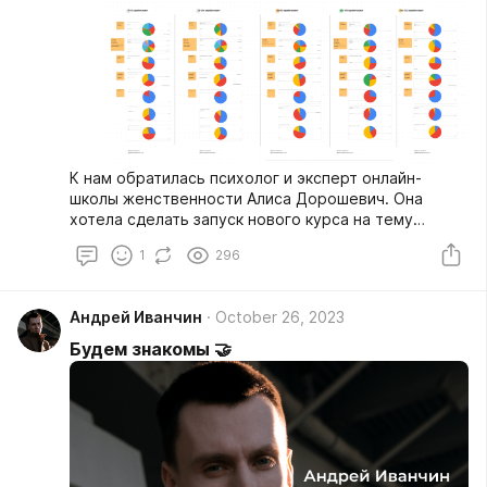
К нам обратилась психолог и эксперт онлайн-
школы женственности Алиса Дорошевич. Она
хотела сделать запуск нового курса на тему
денежного мышления, а перед этим глубже изучить
1
296
целевую аудиторию, понять будет ли новая тема
цеплять ее аудиторию и на какие смыслы нужно
доносить на этапе прогрева к курсу.
Андрей Иванчин
October 26, 2023
Будем знакомы 🤝