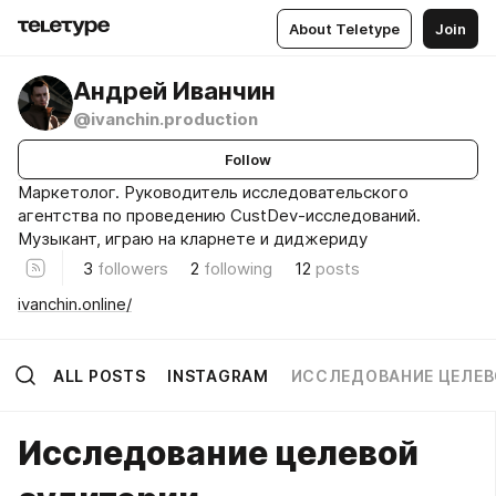
About Teletype
Join
Андрей Иванчин
@ivanchin.production
Follow
Маркетолог. Руководитель исследовательского
агентства по проведению CustDev-исследований.
Музыкант, играю на кларнете и диджериду
3
followers
2
following
12
posts
ivanchin.online/
ALL POSTS
INSTAGRAM
ИССЛЕДОВАНИЕ ЦЕЛЕВ
Исследование целевой